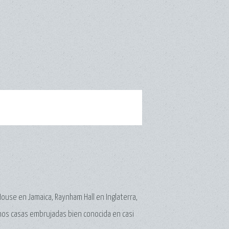
House en Jamaica, Raynham Hall en Inglaterra,
enos casas embrujadas bien conocida en casi