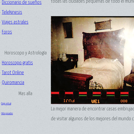
todas las ciudades pequeñas de todo el mun
·
Diccionario de sueños
·
Telekinesis
·
Viajes astrales
·
Foros
Horoscopo y Astrología
·
Horoscopo gratis
·
Tarot Online
·
Quiromancia
Mas alla
·
Ouija virtual
La mejor manera de encontrar casas embrujad
·
Vida pasadas
de visitar algunos de los mejores del mundo 