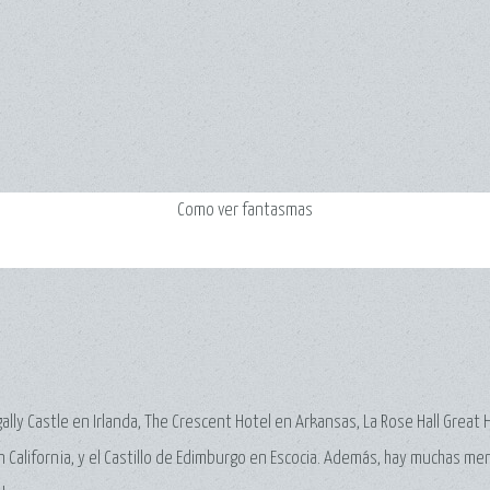
Como ver fantasmas
ally Castle en Irlanda, The Crescent Hotel en Arkansas, La Rose Hall Great 
 California, y el Castillo de Edimburgo en Escocia. Además, hay muchas m