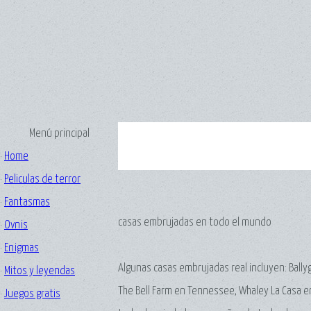
Menú principal
·
Home
·
Peliculas de terror
·
Fantasmas
casas embrujadas en todo el mundo
·
Ovnis
·
Enigmas
Algunas casas embrujadas real incluyen: Ballyg
·
Mitos y leyendas
The Bell Farm en Tennessee, Whaley La Casa en
·
Juegos gratis