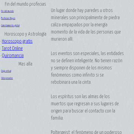
Fin del mundo profecias
Un lugar donde hay paredes u otros
·
Fin del mundo
minerales son principalmente de piedra
·
Profecias Mayas
caliza empapados por la energía
·
Calentamiento global
momento de la vida de las personas que
Horoscopo y Astrología
murieron allí.
·
Horoscopo gratis
·
Tarot Online
Los eventos son especiales, las entidades
·
Quiromancia
no se definen inteligente. No tienen razón
Mas alla
y siempre disponen de los mismos
·
Ouija virtual
fenómenos como infinito si se
·
Vida pasadas
rebobinara una la cinta.
Los espíritus son las almas de los
muertos que regresan a sus lugares de
origen para buscar el contacto con la
familia.
Poltergeist: el fenómeno de un poderoso