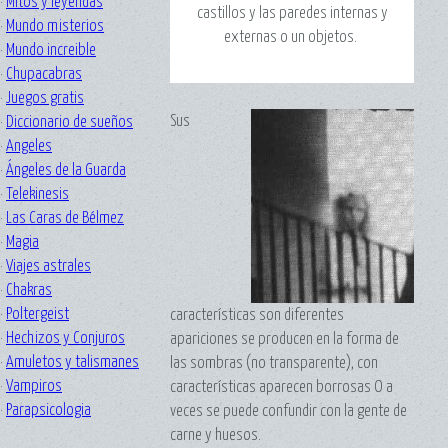
·
Mitos y leyendas
castillos y las paredes internas y
·
Mundo misterios
externas o un objetos.
·
Mundo increible
·
Chupacabras
·
Juegos gratis
Sus
·
Diccionario de sueños
·
Angeles
·
Ángeles de la Guarda
·
Telekinesis
·
Las Caras de Bélmez
·
Magia
·
Viajes astrales
·
Chakras
·
Poltergeist
características son diferentes
·
Hechizos y Conjuros
apariciones se producen en la forma de
·
Amuletos y talismanes
las sombras (no transparente), con
·
Vampiros
características aparecen borrosas O a
·
Parapsicologia
veces se puede confundir con la gente de
carne y huesos.