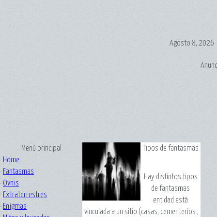
Agosto 8, 2026
Anunc
Menú principal
Tipos de fantasmas
·
Home
·
Fantasmas
Hay distintos tipos
·
Ovnis
de fantasmas
·
Extraterrestres
entidad está
·
Enigmas
vinculada a un sitio (casas, cementerios ,