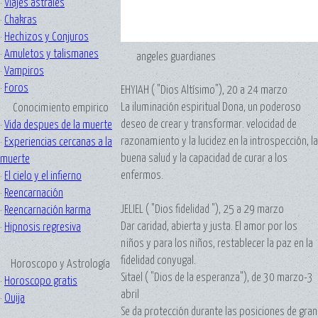
·
Viajes astrales
·
Chakras
·
Hechizos y Conjuros
·
Amuletos y talismanes
angeles guardianes
·
Vampiros
·
Foros
EHYIAH ( "Dios Altísimo"), 20 a 24 marzo
La iluminación espiritual Dona, un poderoso
Conocimiento empirico
deseo de crear y transformar. velocidad de
·
Vida despues de la muerte
razonamiento y la lucidez en la introspección, la
·
Experiencias cercanas a la
buena salud y la capacidad de curar a los
muerte
enfermos.
·
El cielo y el infierno
·
Reencarnación
JELIEL ( "Dios fidelidad "), 25 a 29 marzo
·
Reencarnación karma
Dar caridad, abierta y justa. El amor por los
·
Hipnosis regresiva
niños y para los niños, restablecer la paz en la
fidelidad conyugal.
Horoscopo y Astrología
Sitael ( "Dios de la esperanza"), de 30 marzo-3
·
Horoscopo gratis
abril
·
Ouija
Se da protección durante las posiciones de gran