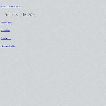
·
Vida después de la muerte
Profecias reales 2014
·
Profecías mayas
·
Nostradamus
·
Fin del mundo
·
Calentamiento global