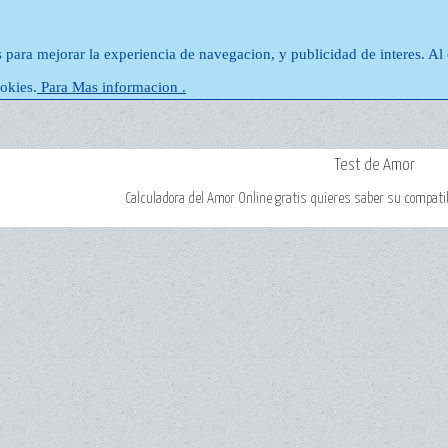
s para mejorar la experiencia de navegacion, y publicidad de interes. Al
okies.
Para Mas informacion .
Test de Amor
Calculadora del Amor Online gratis quieres saber su compati