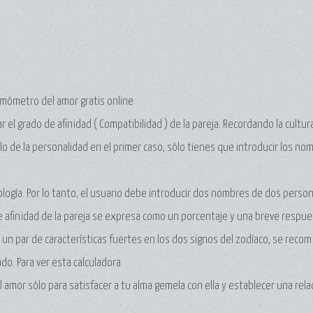
ermómetro del amor gratis online
r el grado de afinidad ( Compatibilidad ) de la pareja. Recordando la cult
ollo de la personalidad en el primer caso, sólo tienes que introducir los 
ología. Por lo tanto, el usuario debe introducir dos nombres de dos pers
 de afinidad de la pareja se expresa como un porcentaje y una breve respue
r un par de características fuertes en los dos signos del zodíaco, se recomi
ado. Para ver esta calculadora
el amor sólo para satisfacer a tu alma gemela con ella y establecer una rel