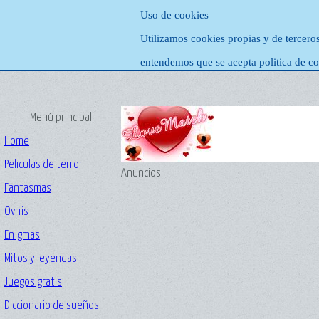
Uso de cookies
Utilizamos cookies propias y de tercero
entendemos que se acepta politica de co
Menú principal
·
Home
·
Peliculas de terror
Anuncios
·
Fantasmas
·
Ovnis
·
Enigmas
·
Mitos y leyendas
·
Juegos gratis
·
Diccionario de sueños