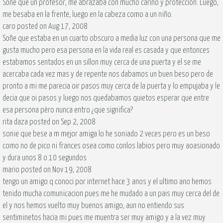
Soñé que un profesor, me abrazaba con mucho cariño y protección. Luego,
me besaba en la frente, luego en la cabeza como a un niño.
caro posted on Aug 17, 2008
Soñe que estaba en un cuarto obscuro a media luz con una persona que me
gusta mucho pero esa persona en la vida real es casada y que entonces
estabamos sentados en un sillon muy cerca de una puerta y el se me
acercaba cada vez mas y de repente nos dabamos un buen beso pero de
pronto a mi me parecia oir pasos muy cerca de la puerta y lo empujaba y le
decia que oi pasos y luego nos quedabamos quietos esperar que entre
esa persona pèro nunca entro ¿que significa?
rita daza posted on Sep 2, 2008
sonie que bese a m mejor amiga lo he soniado 2 veces pero es un beso
como no de pico ni frances osea como conlos labios pero muy aoasionado
y dura unos 8 o 10 segundos
mario posted on Nov 19, 2008
tengo un amigo q conoci por internet hace 3 anos y el ultimo ano hemos
tenido mucha comunicacion pues me he mudado a un pais muy cerca del de
el y nos hemos vuelto muy buenos amigo, aun no entiendo sus
sentiminetos hacia mi pues me muentra ser muy amigo y a la vez muy