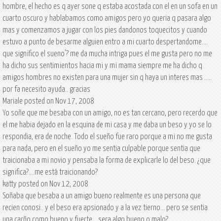
hombre, el hecho es q ayer sone q estaba acostada con el en un sofa en un
cuarto oscuro y hablabamos como amigos pero yo queria q pasara algo
mas y comenzamos a jugar con los pies dandonos toquecitos y cuando
estuvo a punto de besarme alguien entro a mi cuarto despertandome....
que significo el sueno'? me da mucha intriga pues el me gusta pero no me
ha dicho sus sentimientos hacia mi y mi mama siempre me ha dicho q
amigos hombres no existen para una mujer sin q haya un interes mas .....
por fa necesito ayuda.. gracias
Mariale posted on Nov 17, 2008
Yo soñe que me besaba con un amigo, no es tan cercano, pero recerdo que
el me habia dejado en la esquina de mi casa y me daba un beso y yo se lo
respondia, era de noche. Todo el sueño fue raro porque a mi no me gusta
para nada, pero en el sueño yo me sentia culpable porque sentia que
traicionaba a mi novio y pensaba la forma de explicarle lo del beso. ¿que
significa?....me está traicionando?
katty posted on Nov 12, 2008
Soñaba que besaba a un amigo bueno realmente es una persona que
recien conosi.. y el beso era apsionado y a la vez tierno... pero se sentia
una carño como bueno y fuerte... sera algo bueno o malo?