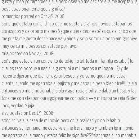
gusta y creo yo tamnbien a ella pero osea yo me declare ella me acepta y la
bese apasionamente que significa?
romantioc posted on Oct 26, 2008
soñé que estaba con el chico que me gusta y éramos novios estábamos
abrazados y de pronto me besó ¿que quiere decir eso? es que el chico que
me gusta me gusta desde hace ya 9 años y solo somo un poco amigos vive
muy cerca mia besos conestade por favor
mia posted on Nov 27, 2008
soñe que estaa en un concierto de tokio hotel, toda mi familia estaba ( lo
cual es raro porque a nadie le gusta, ni a mi, menos a mi papa =S) y de
repente dijeron que iban a regalar besos, y yo como que no me daba
cuenta, cuando me agarraba el bajista y me daba un beso bien nice!!!!! jajaja
entonces yo me emocionaba lalala y agarraba a bill y le daba un beso, y las
fans me correteaban para golpearme con palos ¬¬ y mi papa se reia :S bien
loco, verdad :S jaja
elva posted on Dec 15, 2008
soñe ke iva a la casa de mi novio pero en la realidad yo no le hablo
entonces su hermano me decia ke el me kiere muxo y tambien ke minovio
me agrraba de la mano y etaba feliz ke significa????siademas el no mehabla