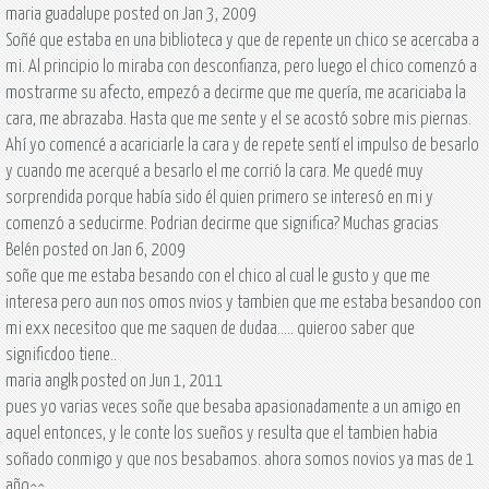
maria guadalupe posted on Jan 3, 2009
Soñé que estaba en una biblioteca y que de repente un chico se acercaba a
mi. Al principio lo miraba con desconfianza, pero luego el chico comenzó a
mostrarme su afecto, empezó a decirme que me quería, me acariciaba la
cara, me abrazaba. Hasta que me sente y el se acostó sobre mis piernas.
Ahí yo comencé a acariciarle la cara y de repete sentí el impulso de besarlo
y cuando me acerqué a besarlo el me corrió la cara. Me quedé muy
sorprendida porque había sido él quien primero se interesó en mi y
comenzó a seducirme. Podrian decirme que significa? Muchas gracias
Belén posted on Jan 6, 2009
soñe que me estaba besando con el chico al cual le gusto y que me
interesa pero aun nos omos nvios y tambien que me estaba besandoo con
mi exx necesitoo que me saquen de dudaa..... quieroo saber que
significdoo tiene..
maria anglk posted on Jun 1, 2011
pues yo varias veces soñe que besaba apasionadamente a un amigo en
aquel entonces, y le conte los sueños y resulta que el tambien habia
soñado conmigo y que nos besabamos. ahora somos novios ya mas de 1
año^^