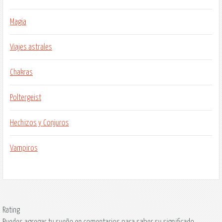
Magia
Viajes astrales
Chakras
Poltergeist
Hechizos y Conjuros
Vampiros
Rating
Puedes agregar tu sueño en comentarios para saber su significado