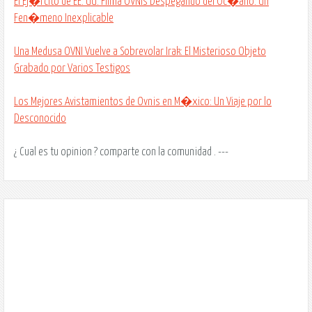
El Ej�rcito de EE. UU. Filma OVNIs Despegando del Oc�ano: Un
Fen�meno Inexplicable
Una Medusa OVNI Vuelve a Sobrevolar Irak: El Misterioso Objeto
Grabado por Varios Testigos
Los Mejores Avistamientos de Ovnis en M�xico: Un Viaje por lo
Desconocido
¿ Cual es tu opinion ? comparte con la comunidad . ---