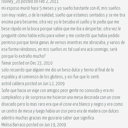
rooney_20 posted on Feb 2, 2011
mi esposo murió hace 5 meses y yo sueño bastante con él, mis sueños
son muy reales, o de la realidad, sueño que estamos sentados y se me tira
encima para besarme, otra vez yo le besaba el cuello y le pedía que me
bese rápido en la boca porque sabía que me iba a despertar, otra vez le
pregunté cómo había echo para volver y me contestó que habia pedido
permiso porque tenía ganas de vernos mientras me abrazaba, y varios de
esa forma riéndonos, en mis sueños es tal cual era acá conmigo, será
porque lo extraño mucho?
famar posted on Dec 23, 2010
solo recuerdo que alguien me dio un beso dulce y tierno al final de la
espalda y al comienzo de los gluteos, y asi fue que lo senti.
astrid caldera posted on Jun 12, 2009
Soñe que hacia un viaje con amigos peor gente no conocida y era mi
cumpleaños y de sorpresa me hicieron una mesa decorada con un cisne
disecado pero lo mas raro era que el cisne era blanco y negro y era como
un centro de mesa y luego habia un cisn pero era de madera con dulces
adentro muchas gracias me gusraria saber que significa.
Melisa Barraco posted on Jun 19, 2009