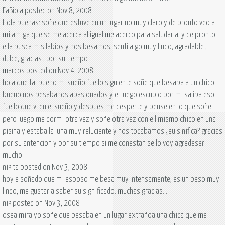
FaBiola posted on Nov 8, 2008
Hola buenas: soñe que estuve en un lugar no muy claro y de pronto veo a
mi amiga que se me acerca al igual me acerco para saludarla, y de pronto
ella busca mis labios y nos besamos, senti algo muy lindo, agradable ,
dulce, gracias , por su tiempo .
marcos posted on Nov 4, 2008
hola que tal bueno mi sueño fue lo siguiente soñe que besaba a un chico
bueno nos besabanos apasionados y el luego escupio por mi saliba eso
fue lo que vi en el sueño y despues me desperte y pense en lo que soñe
pero luego me dormi otra vez y soñe otra vez con e l mismo chico en una
pisina y estaba la luna muy reluciente y nos tocabamos ¿eu sinifica? gracias
por su antencion y por su tiempo si me conestan se lo voy agredeser
mucho
nikita posted on Nov 3, 2008
hoy e soñado que mi esposo me besa muy intensamente, es un beso muy
lindo, me gustaria saber su significado. muchas gracias....
nik posted on Nov 3, 2008
osea mira yo soñe que besaba en un lugar extrañoa una chica que me