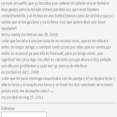
yo tuve un sueño que yo besaba a un cadaver el cadaver era un hombre
muy guapo pero la mirado estava perdida sus ojos eran blankos
completamente, y el estava en una tumba blanca como de cirstal y que yo
sentia que el me gustava y yo lo bese. eso que quiere decir por favor
ayudame!!
betsy vianey posted on Jun 28, 2009
soñé que besaba a una persona de mi mismo sexo, que en mi vida era
antes mi mejor amiga, y siempre senti cosas por ellas que no sentia por
nadie, es especial ya que ella es bisexual, pero yo tengo novio. que
significa? me pasa algo con ella? es rarisimo porque ahora estoy peliada
con ella por problemas y cada vez qe pienso de ella lloro .
ee posted on Jul 3, 2009
soñe que mi peor enemiga coqueteaba con mi pareja y el se dejaba llevar y
ellla lo beso y el acepto ese beso y se hivan los dos caminado de la mano
juntos esto me da mucho odio.! ¬¬
isu posted on Aug 27, 2011
Fullname: