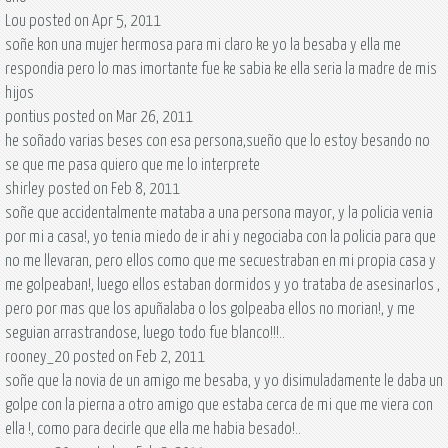
Lou posted on Apr 5, 2011
soñe kon una mujer hermosa para mi claro ke yo la besaba y ella me
respondia pero lo mas imortante fue ke sabia ke ella seria la madre de mis
hijos
pontius posted on Mar 26, 2011
he soñado varias beses con esa persona,sueño que lo estoy besando no
se que me pasa quiero que me lo interprete
shirley posted on Feb 8, 2011
soñe que accidentalmente mataba a una persona mayor, y la policia venia
por mi a casa!, yo tenia miedo de ir ahi y negociaba con la policia para que
no me llevaran, pero ellos como que me secuestraban en mi propia casa y
me golpeaban!, luego ellos estaban dormidos y yo trataba de asesinarlos ,
pero por mas que los apuñalaba o los golpeaba ellos no morian!, y me
seguian arrastrandose, luego todo fue blanco!!!..
rooney_20 posted on Feb 2, 2011
soñe que la novia de un amigo me besaba, y yo disimuladamente le daba un
golpe con la pierna a otro amigo que estaba cerca de mi que me viera con
ella !, como para decirle que ella me habia besado!..