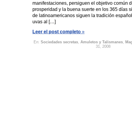
manifestaciones, persiguen el objetivo común de
prosperidad y la buena suerte en los 365 días s
de latinoamericanos siguen la tradición españo
uvas al […]
Leer el post completo
»
En:
Sociedades secretas
,
Amuletos y Talismanes
,
Mag
31, 2008