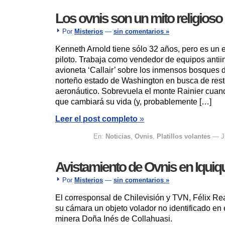
Los ovnis son un mito religioso
Por
Misterios
—
sin comentarios »
Kenneth Arnold tiene sólo 32 años, pero es un
piloto. Trabaja como vendedor de equipos antiin
avioneta ‘Callair’ sobre los inmensos bosques d
norteño estado de Washington en busca de rest
aeronáutico. Sobrevuela el monte Rainier cuand
que cambiará su vida (y, probablemente […]
Leer el post completo
»
En:
Noticias
,
Ovnis
,
Platillos volantes
— Ju
Avistamiento de Ovnis en Iquiq
Por
Misterios
—
sin comentarios »
El corresponsal de Chilevisión y TVN, Félix Re
su cámara un objeto volador no identificado en e
minera Doña Inés de Collahuasi.