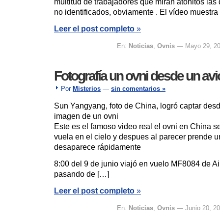
multitud de trabajadores que miran atónitos las 
no identificados, obviamente . El vídeo muestra
Leer el post completo
»
En:
Noticias
,
Ovnis
— Mayo 29, 2
Fotografía un ovni desde un av
Por
Misterios
—
sin comentarios »
Sun Yangyang, foto de China, logró captar desd
imagen de un ovni
Este es el famoso video real el ovni en China 
vuela en el cielo y despues al parecer prende u
desaparece rápidamente
8:00 del 9 de junio viajó en vuelo MF8084 de A
pasando de […]
Leer el post completo
»
En:
Noticias
,
Ovnis
— Junio 20, 2