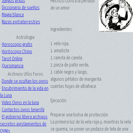
·
Juegos gratis
Hechizo contra la pérdida
·
Diccionario de sueños
de un amor
·
Magia blanca
.
Razas extraterrestres
Ingredientes:
Astrologia
1 vela roja,
·
Horoscopo gratis
1 amatista
·
Horóscopo Chino
1 ramita de canela
·
Tarot Online
1 pieza de paño verde,
·
Quiromancia
1 cable negro y largo,
Archivos Ufos Foros
algunos pétalos de margarita
·
Donde se ocultan los ovnis
cuantas hojas de albahaca.
·
Encubrimiento de la vida en
la Luna
Ejecución:
·
Video Ovnis en la luna
·
Contactos ovnis tenerife
Preparar una bolsa de protección.
·
El gobierno libera archivos
La primera luz de la vela roja y, mientras la vela
secretos avistamientos de
se quema, se poner un pedazo de tela de una
OVNIs