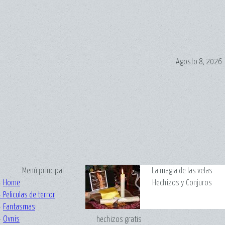
Agosto 8, 2026
Menú principal
La magia de las velas
·
Home
Hechizos y Conjuros
·
Peliculas de terror
·
Fantasmas
·
Ovnis
hechizos gratis