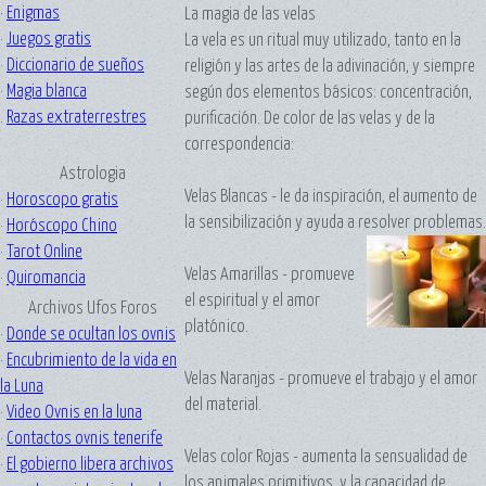
·
Enigmas
La magia de las velas
·
Juegos gratis
La vela es un ritual muy utilizado, tanto en la
·
Diccionario de sueños
religión y las artes de la adivinación, y siempre
·
Magia blanca
según dos elementos básicos: concentración,
.
Razas extraterrestres
purificación. De color de las velas y de la
correspondencia:
Astrologia
Velas Blancas - le da inspiración, el aumento de
·
Horoscopo gratis
la sensibilización y ayuda a resolver problemas.
·
Horóscopo Chino
·
Tarot Online
Velas Amarillas - promueve
·
Quiromancia
el espiritual y el amor
Archivos Ufos Foros
platónico.
·
Donde se ocultan los ovnis
·
Encubrimiento de la vida en
Velas Naranjas - promueve el trabajo y el amor
la Luna
del material.
·
Video Ovnis en la luna
·
Contactos ovnis tenerife
Velas color Rojas - aumenta la sensualidad de
·
El gobierno libera archivos
los animales primitivos, y la capacidad de