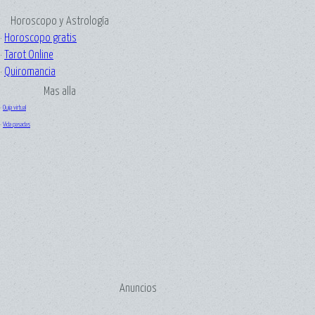
Horoscopo y Astrología
·
Horoscopo gratis
·
Tarot Online
·
Quiromancia
Mas alla
·
Ouija virtual
·
Vida pasadas
Anuncios