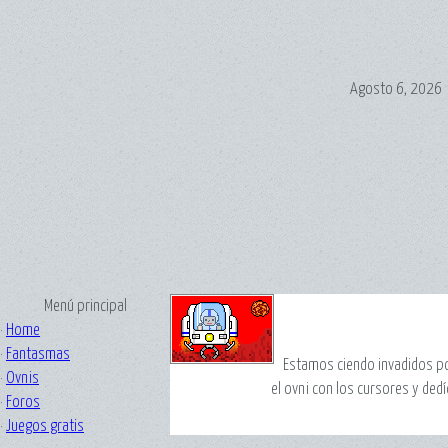
Agosto 6, 2026
Menú principal
·
Home
·
Fantasmas
Estamos ciendo invadidos por
·
Ovnis
el ovni con los cursores y ded
·
Foros
·
Juegos gratis