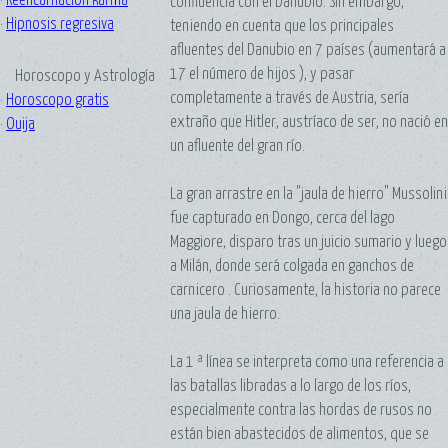
·
Reencarnación karma
confluencia con el Danubio. Sin embargo,
·
Hipnosis regresiva
teniendo en cuenta que los principales
afluentes del Danubio en 7 países (aumentará a
17 el número de hijos ), y pasar
Horoscopo y Astrología
completamente a través de Austria, sería
·
Horoscopo gratis
extraño que Hitler, austríaco de ser, no nació en
·
Ouija
un afluente del gran río.
La gran arrastre en la "jaula de hierro" Mussolini
fue capturado en Dongo, cerca del lago
Maggiore, disparo tras un juicio sumario y luego
a Milán, donde será colgada en ganchos de
carnicero . Curiosamente, la historia no parece
una jaula de hierro.
La 1 ª línea se interpreta como una referencia a
las batallas libradas a lo largo de los ríos,
especialmente contra las hordas de rusos no
están bien abastecidos de alimentos, que se