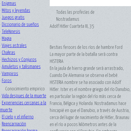
·
Enigmas
·
Mitos y leyendas
Todas las profecías de
·
Juegos gratis
Nostradamus
·
Diccionario de sueños
Adolf Hitler Cuarteta III, 35
·
Telekinesis
·
Magia
·
Viajes astrales
Bestias feroces de los ríos de hambre Ford
·
Chakras
La mayor parte de la batalla será contra
·
Hechizos y Conjuros
HISTERIA
·
Amuletos y talismanes
En la jaula de hierro grande será arrastrado,
·
Vampiros
Cuando De Alemania se observa el bebé.
·
Foros
HISTERIA nombre se ha asociado con Adolf
Conocimiento empirico
Hitler. Ister es el nombre griego del río Danubio,
·
Vida despues de la muerte
en particular la región del río más cerca de
·
Experiencias cercanas a la
Francia, Bélgica y Holanda. Nostradamus hace
muerte
hincapié en que el Danubio, a través de Austria,
·
El cielo y el infierno
cerca del lugar de nacimiento de Hitler, Braunau
·
Reencarnación
en el río a pocos kilómetros antes de la