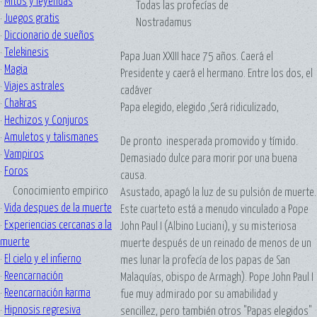
·
Mitos y leyendas
Todas las profecías de
·
Juegos gratis
Nostradamus
·
Diccionario de sueños
·
Telekinesis
Papa Juan XXIII hace 75 años. Caerá el
·
Magia
Presidente y caerá el hermano. Entre los dos, el
·
Viajes astrales
cadáver
·
Chakras
Papa elegido, elegido ,Será ridiculizado,
·
Hechizos y Conjuros
·
Amuletos y talismanes
De pronto inesperada promovido y tímido.
·
Vampiros
Demasiado dulce para morir por una buena
·
Foros
causa.
Conocimiento empirico
Asustado, apagó la luz de su pulsión de muerte.
·
Vida despues de la muerte
Este cuarteto está a menudo vinculado a Pope
·
Experiencias cercanas a la
John Paul I (Albino Luciani), y su misteriosa
muerte
muerte después de un reinado de menos de un
·
El cielo y el infierno
mes lunar la profecía de los papas de San
·
Reencarnación
Malaquías, obispo de Armagh). Pope John Paul I
·
Reencarnación karma
fue muy admirado por su amabilidad y
·
Hipnosis regresiva
sencillez, pero también otros "Papas elegidos"