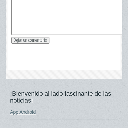
¡Bienvenido al lado fascinante de las
noticias!
App Android