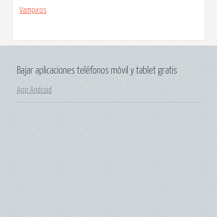
Vampiros
Bajar aplicaciones teléfonos móvil y tablet gratis
App Android
.