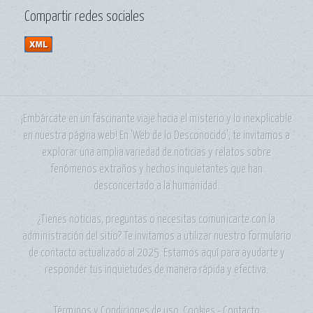
Compartir redes sociales
¡Embárcate en un fascinante viaje hacia el misterio y lo inexplicable
en nuestra página web! En 'Web de lo Desconocido', te invitamos a
explorar una amplia variedad de noticias y relatos sobre
fenómenos extraños y hechos inquietantes que han
desconcertado a la humanidad.
¿Tienes noticias, preguntas o necesitas comunicarte con la
administración del sitio? Te invitamos a utilizar nuestro formulario
de contacto actualizado al 2025. Estamos aquí para ayudarte y
responder tus inquietudes de manera rápida y efectiva.
Términos y Condiciones de uso
Cookies
-
Contacto