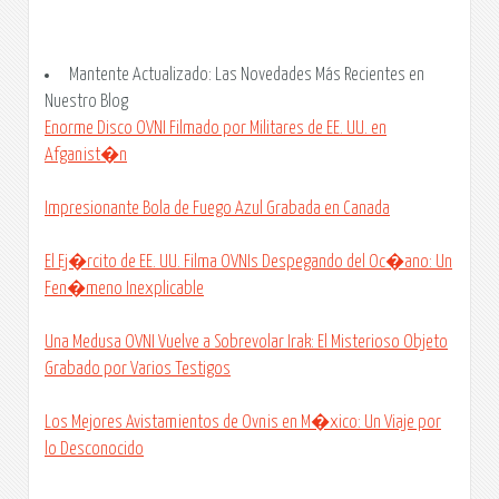
Mantente Actualizado: Las Novedades Más Recientes en
Nuestro Blog
Enorme Disco OVNI Filmado por Militares de EE. UU. en
Afganist�n
Impresionante Bola de Fuego Azul Grabada en Canada
El Ej�rcito de EE. UU. Filma OVNIs Despegando del Oc�ano: Un
Fen�meno Inexplicable
Una Medusa OVNI Vuelve a Sobrevolar Irak: El Misterioso Objeto
Grabado por Varios Testigos
Los Mejores Avistamientos de Ovnis en M�xico: Un Viaje por
lo Desconocido