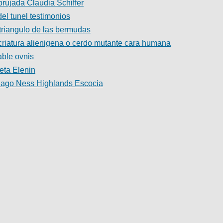
rujada Claudia Schiffer
 del tunel testimonios
 triangulo de las bermudas
riatura alienigena o cerdo mutante cara humana
able ovnis
eta Elenin
lago Ness Highlands Escocia