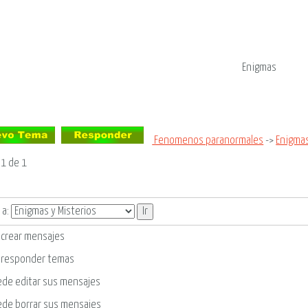
Enigmas
Fenomenos paranormales
->
Enigmas
a
1
de
1
 a:
crear mensajes
responder temas
ede
editar sus mensajes
ede
borrar sus mensajes