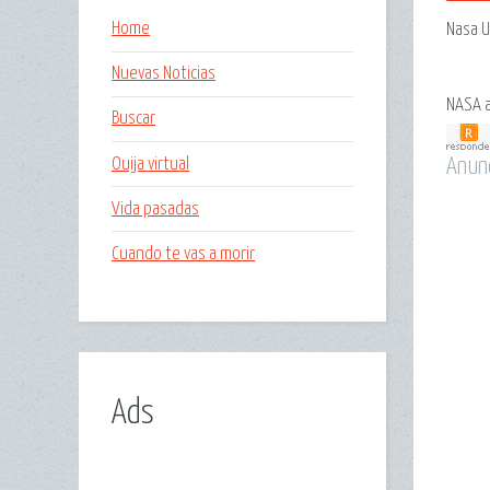
Home
Nasa U
Nuevas Noticias
NASA a
Buscar
Ouija virtual
Anun
Vida pasadas
Cuando te vas a morir
Ads