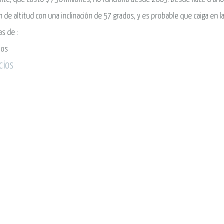
 de altitud con una inclinación de 57 grados, y es probable que caiga en l
ias de
:
ios
cios