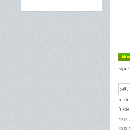
Págin
Saltar
Puede
Puede
No pu
No pu