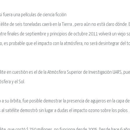
i fuera una películas de ciencia ficción
élite de seis toneladas caerá en la Tierra , pero aún no está claro dónde
tre finales de septiembre y principios de octubre 2011 volverá un viejo sa
, es probable que el impacto con la atmósfera, no será desintegrar del t
élite en cuestión es el de la Atmósfera Superior de Investigación UARS, pu
ósfera y el Sol.
 a su órbita, fue posible demostrar la presencia de agujeros en la capa d
s al satélite demostró sin lugar a dudas el impacto ozono sobre los polos .
élite, que costó $ 750 millones, no funciona desde 2005. Desde hace 6 año