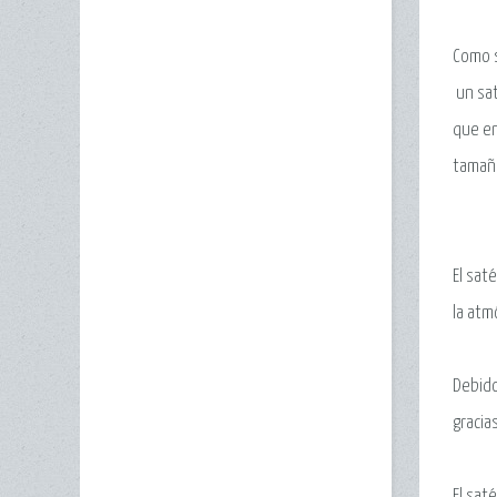
Como s
un sat
que en
tamaño
El sat
la atm
Debido
gracia
El sat