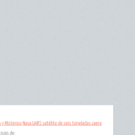
 y Misterios
Nasa UARS satélite de seis toneladas caera
ticias de
: