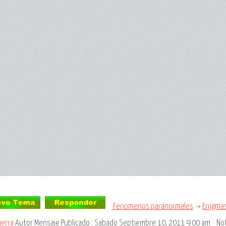
Fenomenos paranormales
->
Enigmas
ierra
Autor Mensaje
Publicado : Sabado Septiembre 10, 2011 9:00 am
No