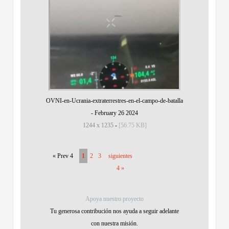
OVNI-en-Ucrania-extraterrestres-en-el-campo-de-batalla
-
February 26 2024
1244 x 1235
-
[56.75 KB]
« Prev 4
1
2
3
siguientes
4 »
Apoya nuestro proyecto
Tu generosa contribución nos ayuda a seguir adelante
con nuestra misión.