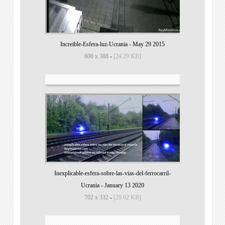
Increible-Esfera-luz-Ucrania
-
May 29 2015
600 x 388
-
[24.29 KB]
Inexplicable-esfera-sobre-las-vias-del-ferrocarril-
Ucrania
-
January 13 2020
702 x 332
-
[29.62 KB]