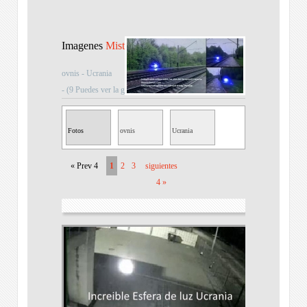
Imagenes
Misterios
ovnis - Ucrania
- (9 Puedes ver la galeria si pinchas sobre la imagen)
Fotos
ovnis
Ucrania
Misteriosas
« Prev 4
1
2
3
siguientes
4 »