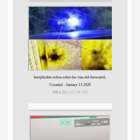
Inexplicable-esfera-sobre-las-vias-del-ferrocarril-
Ucrania2
-
January 13 2020
698 x 502
-
[23.98 KB]