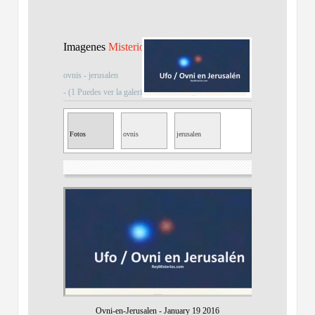
Imagenes
Misterios
ovnis - jerusalen
- (1 Puedes ver la galeria si pinchas sobre la imagen)
Fotos
ovnis
jerusalen
Misteriosas
Ovni-en-Jerusalen
-
January 19 2016