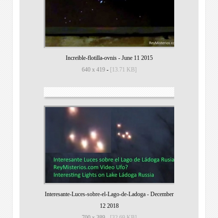
Increible-flotilla-ovnis
-
June 11 2015
640 x 419
-
[13.71 KB]
Interesante-Luces-sobre-el-Lago-de-Ladoga
-
December
12 2018
700 x 389
-
[32.69 KB]