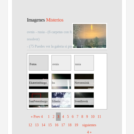
Imagenes
Misterios
ovnis - rusia
- (6 carpetas con fotografías de enigmas sin
resolver)
- (75 Puedes ver la galeria si pinchas sobre la imagen)
Fotos
ovnis
rusia
Misteriosas
Ekaterimburgo
Iss
Novorosiisk
SanPetersburgo
Siberia
Sverdlovsk
« Prev 4
1
2
3
4
5
6
7
8
9
10
11
12
13
14
15
16
17
18
19
siguientes
4 »