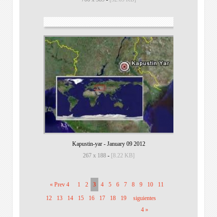
Kapustin-yar
-
January 09 2012
267 x 188
-
[8.22 KB]
« Prev 4
1
2
3
4
5
6
7
8
9
10
11
12
13
14
15
16
17
18
19
siguientes
4 »