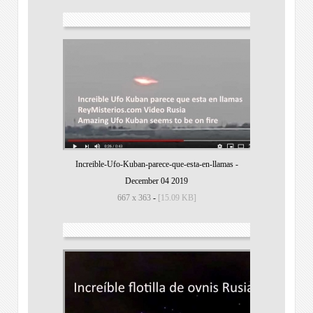
Increible-Ufo-Kuban-parece-que-esta-en-llamas
-
December 04 2019
667 x 363
-
[15.09 KB]