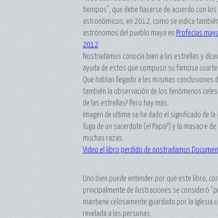
tiempos", que debe hacerse de acuerdo con los 
astronómicos, en 2012, como se indica también
astrónomos del pueblo maya en
Profecías maya
2012
.
Nostradamus conocía bien a las estrellas y dice
ayuda de estos que compuso su famosa cuartet
Que habían llegado a las mismas conclusiones 
también la observación de los fenómenos celes
de las estrellas? Pero hay más.
Imagen de ultima se ha dado el significado de la c
fuga de un sacerdote (el Papa?) y la masacre de
muchas razas.
Video el libro perdido de nostradamus Document
Uno bien puede entender por qué este libro, c
principalmente de ilustraciones se consideró "p
mantiene celosamente guardado por la Iglesia co
revelada a las personas.