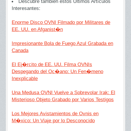
Descubre también estos Últimos Artículos
Interesantes:
Enorme Disco OVNI Filmado por Militares de
EE. UU. en Afganist�n
Impresionante Bola de Fuego Azul Grabada en
Canada
El Ej�rcito de EE. UU. Filma OVNIs
Despegando del Oc�ano: Un Fen�meno
Inexplicable
Una Medusa OVNI Vuelve a Sobrevolar Irak: El
Misterioso Objeto Grabado por Varios Testigos
Los Mejores Avistamientos de Ovnis en
M�xico: Un Viaje por lo Desconocido