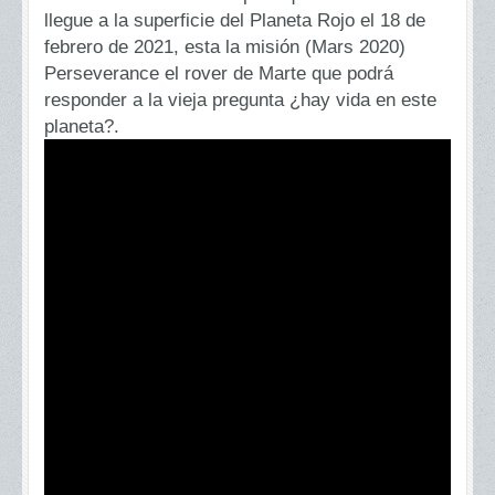
llegue a la superficie del Planeta Rojo el 18 de
febrero de 2021, esta la misión (
Mars 2020
)
Perseverance el rover de Marte que podrá
responder a la vieja pregunta ¿hay vida en este
planeta?.