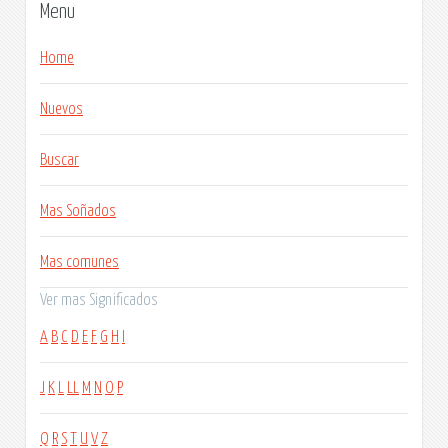
Menu
Home
Nuevos
Buscar
Mas Soñados
Mas comunes
Ver mas Significados
A
B
C
D
E
F
G
H
I
J
K
L
LL
M
N
O
P
Q
R
S
T
U
V
Z