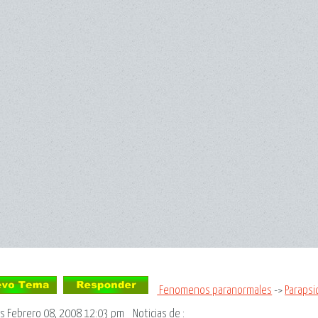
Fenomenos paranormales
->
Parapsi
s Febrero 08, 2008 12:03 pm
Noticias de
: