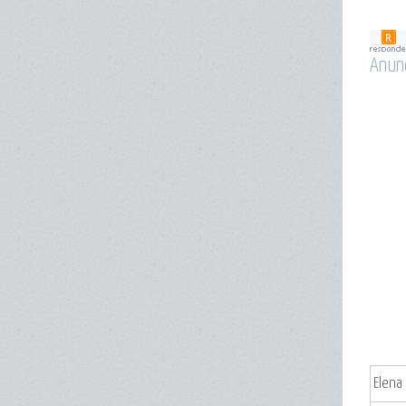
Anun
Elena