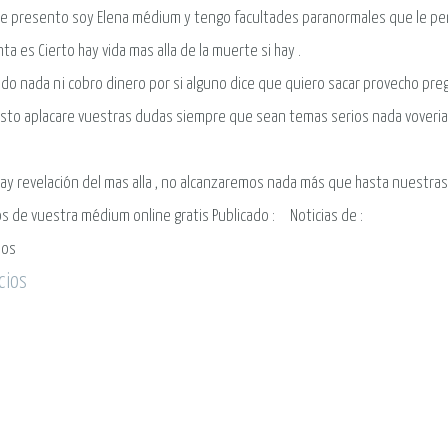
e presento soy Elena médium y tengo facultades paranormales que le per
ta es Cierto hay vida mas alla de la muerte si hay .
do nada ni cobro dinero por si alguno dice que quiero sacar provecho pr
sto aplacare vuestras dudas siempre que sean temas serios nada voveri
hay revelación del mas alla , no alcanzaremos nada más que hasta nuestras
s de vuestra médium online gratis
Publicado :
Noticias de
:
ios
cios