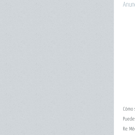
Anun
Cómo 
Puede
Re: Mé