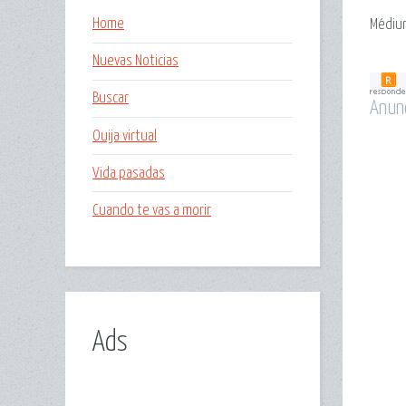
Home
Médium
Nuevas Noticias
Buscar
Anun
Ouija virtual
Vida pasadas
Cuando te vas a morir
Ads