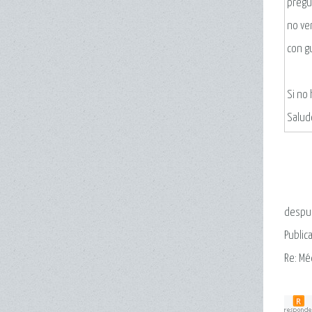
pregun
no ve
con g
Si no
Salud
despué
Public
Re: Mé