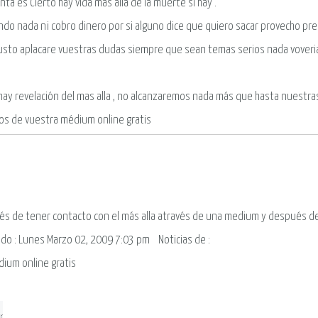
ta es Cierto hay vida mas alla de la muerte si hay .
ndo nada ni cobro dinero por si alguno dice que quiero sacar provecho pr
usto aplacare vuestras dudas siempre que sean temas serios nada voveri
 hay revelación del mas alla , no alcanzaremos nada más que hasta nuestra
os de vuestra médium online gratis
s de tener contacto con el más alla através de una medium y después de 
ado : Lunes Marzo 02, 2009 7:03 pm
Noticias de
:
dium online gratis