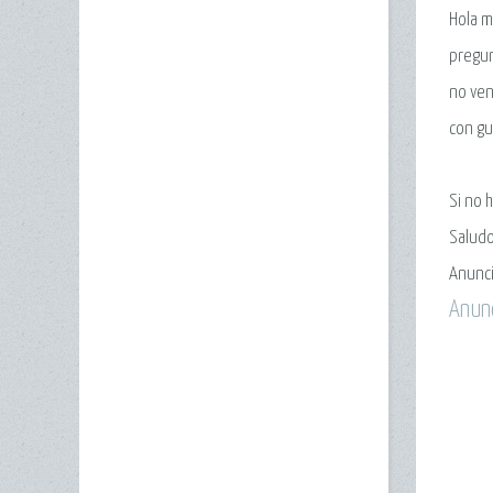
Hola m
pregun
no ven
con gu
Si no 
Saludo
Anunc
Anun