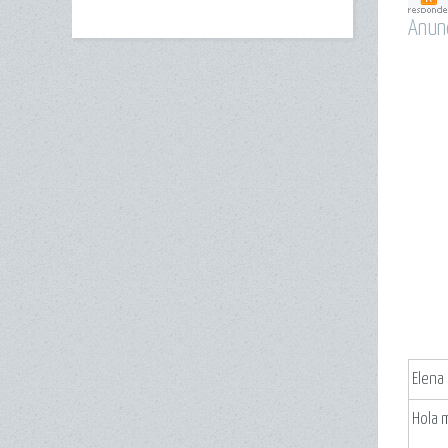
Anun
Elena
Hola 