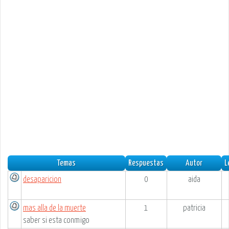
Temas
Respuestas
Autor
L
desaparicion
0
aida
mas alla de la muerte
1
patricia
saber si esta conmigo