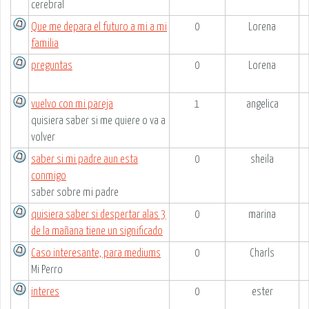
cerebral
Que me depara el futuro a mi a mi
0
Lorena
familia
preguntas
0
Lorena
vuelvo con mi pareja
1
angelica
quisiera saber si me quiere o va a
volver
saber si mi padre aun esta
0
sheila
conmigo
saber sobre mi padre
quisiera saber si despertar alas 3
0
marina
de la mañana tiene un significado
Caso interesante, para mediums
0
Charls
Mi Perro
interes
0
ester