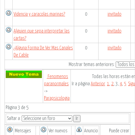
Videncia y caracolas marinas?
0
invitado
Alguien que sepa interpretar las
0
invitado
cartas?
¿Alguna Forma De Ver Mas Canales
0
invitado
De Cable
Mostrar temas anteriores:
Fenomenos
Todas las horas están e
paranormales
Ir a página
Anterior
1
,
2
,
3
,
4
,
5
Sig
->
Parapsicologia
Página
3
de
5
Saltar a:
Mensajes
Ver nuevos
Anuncio
Puede
crear