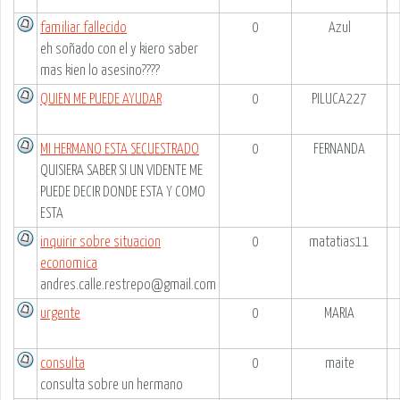
familiar fallecido
0
Azul
eh soñado con el y kiero saber
mas kien lo asesino????
QUIEN ME PUEDE AYUDAR
0
PILUCA227
MI HERMANO ESTA SECUESTRADO
0
FERNANDA
QUISIERA SABER SI UN VIDENTE ME
PUEDE DECIR DONDE ESTA Y COMO
ESTA
inquirir sobre situacion
0
matatias11
economica
andres.calle.restrepo@gmail.com
urgente
0
MARIA
consulta
0
maite
consulta sobre un hermano