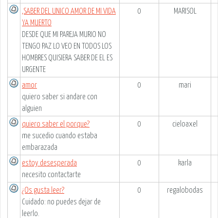
,SABER DEL UNICO AMOR DE MI VIDA
0
MARISOL
YA MUERTO
DESDE QUE MI PAREJA MURIO NO
TENGO PAZ LO VEO EN TODOS LOS
HOMBRES QUISIERA SABER DE EL ES
URGENTE
amor
0
mari
quiero saber si andare con
alguien
quiero saber el porque?
0
cieloaxel
me sucedio cuando estaba
embarazada
estoy desesperada
0
karla
necesito contactarte
¿Os gusta leer?
0
regalobodas
Cuidado: no puedes dejar de
leerlo.