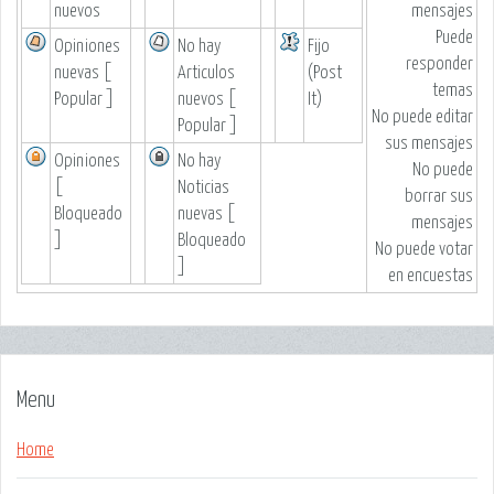
nuevos
mensajes
Puede
Opiniones
No hay
Fijo
responder
nuevas [
Articulos
(Post
temas
Popular ]
nuevos [
It)
No puede
editar
Popular ]
sus mensajes
Opiniones
No hay
No puede
[
Noticias
borrar sus
Bloqueado
nuevas [
mensajes
]
Bloqueado
No puede
votar
]
en encuestas
Menu
Home