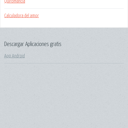
Quiromancia
Calculadora del amor
Descargar Aplicaciones gratis
App Android
.