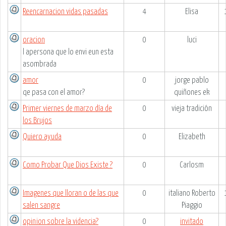
Reencarnacion vidas pasadas
4
Elisa
oracion
0
luci
l apersona que lo envi eun esta
asombrada
amor
0
jorge pablo
qe pasa con el amor?
quiñones ek
Primer viernes de marzo día de
0
vieja tradición
los Brujos
Quiero ayuda
0
Elizabeth
Como Probar Que Dios Existe ?
0
Carlosm
Imagenes que lloran o de las que
0
italiano Roberto
salen sangre
Piaggio
opinion sobre la videncia?
0
invitado