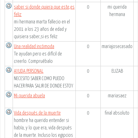
saber si donde quiera que este,es
0
mi querida
feliz
hermana
mi hermana marta fallecio en el
2001 a los 23 años de edad y
quisiera saber,si es feliz
Una realidad incómoda
0
mariajosecasado
Te ayudan pero es difícil de
creerlo. Compruébalo
AYUDA PERSONAL
0
ELIZAB
NECESITO SABER COMO PUEDO
HACER PARA SALIR DE DONDE ESTOY
Mi querida abuela
0
mariasaez
Vida después de la muerte
0
final absoluto
hombre ha querido entender si
había, y lo que era, vida después
de la muerte. Incluso los egipcios