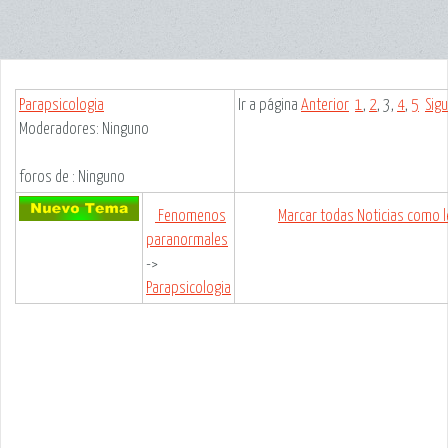
Parapsicologia
Ir a página
Anterior
1
,
2
,
3
,
4
,
5
Sig
Moderadores: Ninguno
foros de : Ninguno
Fenomenos
Marcar todas Noticias como l
paranormales
->
Parapsicologia