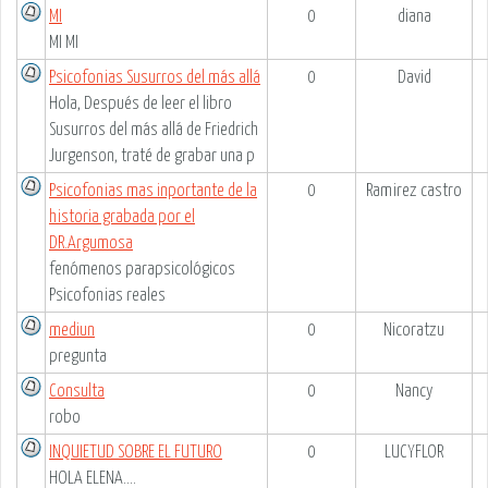
MI
0
diana
MI MI
Psicofonias Susurros del más allá
0
David
Hola, Después de leer el libro
Susurros del más allá de Friedrich
Jurgenson, traté de grabar una p
Psicofonias mas inportante de la
0
Ramirez castro
historia grabada por el
DR.Argumosa
fenómenos parapsicológicos
Psicofonias reales
mediun
0
Nicoratzu
pregunta
Consulta
0
Nancy
robo
INQUIETUD SOBRE EL FUTURO
0
LUCYFLOR
HOLA ELENA....