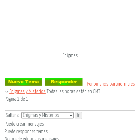
Enigmas
Fenomenos paranormales
->
Enigmas y Misterios
Todas las horas están en GMT
Página
1
de
1
Saltar a:
Puede
crear mensajes
Puede
responder temas
No puede
editar sus mensajes