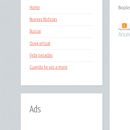
Home
Biopl
Nuevas Noticias
Buscar
Anun
Ouija virtual
Vida pasadas
Cuando te vas a morir
Ads