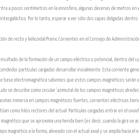
tra a pocos centímetros en la ionosfera, algunas decenas de metros en e
intergaláctico. Por lo tanto, esperar a ver sólo dos capas delgadas dentr
ión de recto y helicoidal Pranic Corrientes en el Consejo de Administraci
esultado de la formación de un campo eléctrico o potencial, dentro del c
cendedor partículas cargadas desarrollar inicialmente. Esta corriente ge
e base electromagnética sabemos que estos campos magnéticos serán en fo
do se describe como circular 'azimutal de los campos magnéticos alrededor
lasmas inmersa en campos magnéticos fuertes, corrientes eléctricas tienden
túan como hilos rectores del actual. Partículas cargadas entrar en el ovoid
magnético que se aproxima una herida bien (es decir, cuando la gira se ac
mpo magnético a la forma, alineado con el actual axial y se amplía hacia el ex