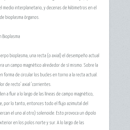
l medio interplanetario, y decenas de kilómetros en el
o de bioplasma órganos.
ón Bioplasma
uerpo bioplasma, una recta (o axial) el desempeño actual
nera un campo magnético alrededor de sí mismo. Sobre la
rma de circular los bucles en torno a la recta actual.
 de recto' axial 'corrientes.
 a fluir a lo largo de las líneas de campo magnético,
e, por lo tanto, entonces todo el flujo azimutal del
ercan el uno al otro) solenoide. Esto provoca un dipolo
terior en los polos norte y sur. A lo largo de las