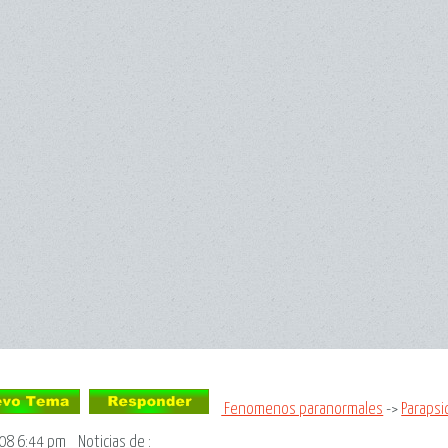
Fenomenos paranormales
->
Parapsi
08 6:44 pm
Noticias de
: