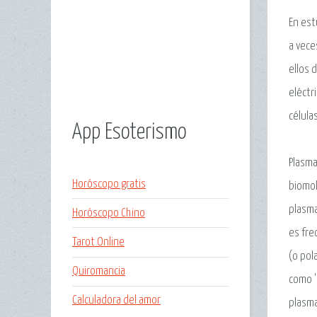
En est
a vece
ellos 
eléctr
célula
App Esoterismo
Plasma
Horóscopo gratis
biomol
plasma
Horóscopo Chino
es fre
Tarot Online
(o pol
Quiromancia
como '
Calculadora del amor
plasma