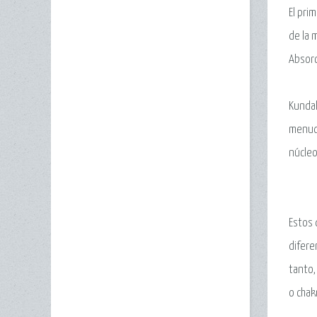
El pri
de la 
Absorc
Kundal
menudo
núcleo
Estos 
difere
tanto,
o chak