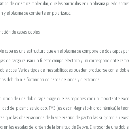
ático de dinámica molecular, que las partículas en un plasma puede some
n y el plasma se convierte en polarizada.
mación de capas dobles
le capa es una estructura que en el plasma se compone de dos capas paral
jas de cargo causar un fuerte campo eléctrico y un correspondiente cambi
doble capa. Varios tipos de inestabilidades pueden producirse con el dobl
dos debido a la formación de haces de iones y electrones.
ducción de una doble capa exige que las regiones con un importante exceso
lidad del plasma es violado. TMS (es decir, Magneto-hidrodinámica) la teorí
as que las observaciones de la aceleración de partículas sugieren su exist
os en las escalas del orden de la longitud de Debye. El grosor de una dob