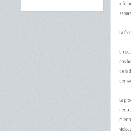
inform
separa
La for
Un dob
dos ho
de la 
deriva
La pro
neutra
mientr
violad