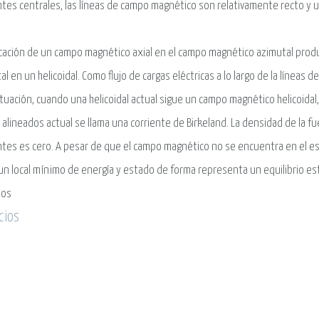
ntes centrales, las líneas de campo magnético son relativamente recto y 
icación de un campo magnético axial en el campo magnético azimutal prod
al en un helicoidal. Como flujo de cargas eléctricas a lo largo de la líneas d
ituación, cuando una helicoidal actual sigue un campo magnético helicoidal
alineados actual se llama una corriente de Birkeland. La densidad de la fu
ntes es cero. A pesar de que el campo magnético no se encuentra en el es
un local mínimo de energía y estado de forma representa un equilibrio es
ios
cios