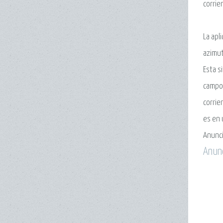
corrie
La apl
azimut
Esta s
campo 
corrie
es en 
Anunc
Anun