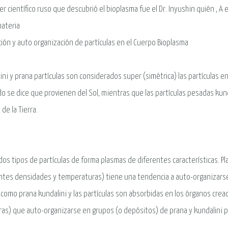
mer científico ruso que descubrió el bioplasma fue el Dr. Inyushin quién , 
materia
ión y auto organización de partículas en el Cuerpo Bioplasma
ini y prana partículas son considerados super (simétrica) las partículas en 
 se dice que provienen del Sol, mientras que las partículas pesadas kund
 de la Tierra.
dos tipos de partículas de forma plasmas de diferentes características. Pl
ntes densidades y temperaturas) tiene una tendencia a auto-organizarse e
 como prana kundalini y las partículas son absorbidas en los órganos crea
ras) que auto-organizarse en grupos (o depósitos) de prana y kundalini pa