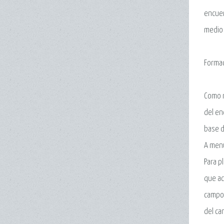
encuen
medio 
Formac
Como r
del en
base d
A menu
Para p
que ac
campo 
del ca