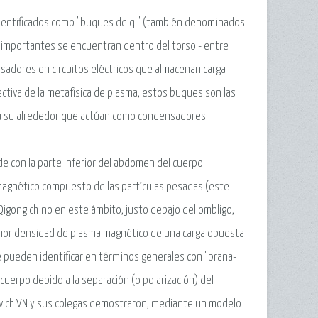
- identificados como "buques de qi" (también denominados
s importantes se encuentran dentro del torso - entre
nsadores en circuitos eléctricos que almacenan carga
ectiva de la metafísica de plasma, estos buques son las
 a su alrededor que actúan como condensadores.
de con la parte inferior del abdomen del cuerpo
 magnético compuesto de las partículas pesadas (este
. Qigong chino en este ámbito, justo debajo del ombligo,
nor densidad de plasma magnético de una carga opuesta
e pueden identificar en términos generales con "prana-
 cuerpo debido a la separación (o polarización) del
ytovich VN y sus colegas demostraron, mediante un modelo