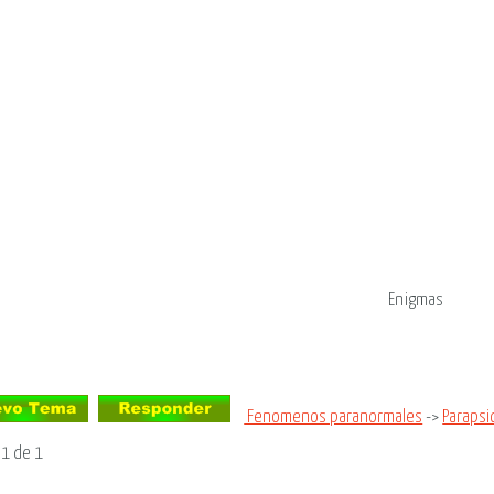
Enigmas
Fenomenos paranormales
->
Parapsi
a
1
de
1