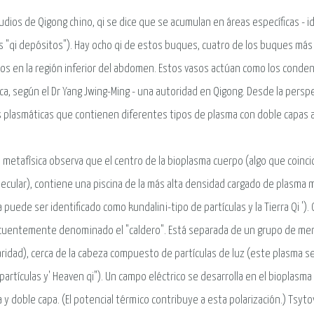
udios de Qigong chino, qi se dice que se acumulan en áreas específicas 
s "qi depósitos"). Hay ocho qi de estos buques, cuatro de los buques má
dos en la región inferior del abdomen. Estos vasos actúan como los conde
ica, según el Dr Yang Jwing-Ming - una autoridad en Qigong. Desde la persp
s plasmáticas que contienen diferentes tipos de plasma con doble capas
 metafísica observa que el centro de la bioplasma cuerpo (algo que coinci
ecular), contiene una piscina de la más alta densidad cargado de plasma
 puede ser identificado como kundalini-tipo de partículas y la Tierra Qi ')
cuentemente denominado el "caldero". Está separada de un grupo de me
aridad), cerca de la cabeza compuesto de partículas de luz (este plasma s
partículas y' Heaven qi"). Un campo eléctrico se desarrolla en el bioplasma
 y doble capa. (El potencial térmico contribuye a esta polarización.) Ts