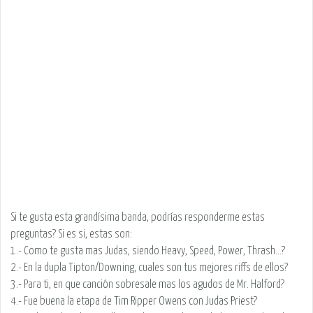
Si te gusta esta grandísima banda, podrías responderme estas
preguntas? Si es si, estas son:
1.- Como te gusta mas Judas, siendo Heavy, Speed, Power, Thrash...?
2.- En la dupla Tipton/Downing, cuales son tus mejores riffs de ellos?
3.- Para ti, en que canción sobresale mas los agudos de Mr. Halford?
4.- Fue buena la etapa de Tim Ripper Owens con Judas Priest?