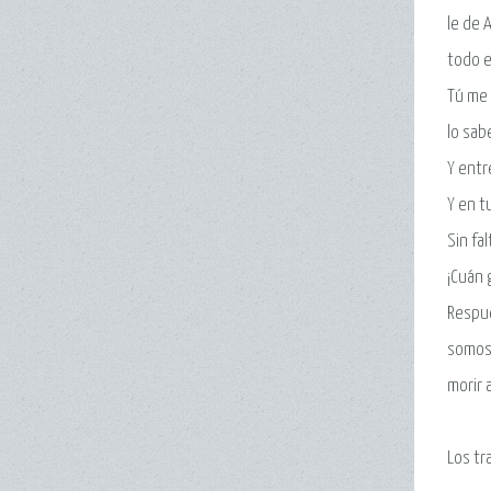
le de 
todo e
Tú me 
lo sab
Y entr
Y en t
Sin fa
¡Cuán 
Respue
somos.
morir 
Los tr