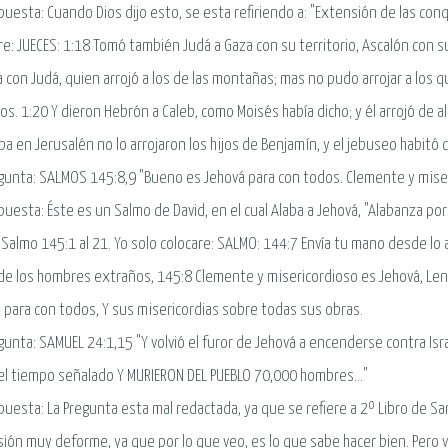
puesta: Cuando Dios dijo esto, se esta refiriendo a: "Extensión de las con
re: JUECES: 1:18 Tomó también Judá a Gaza con su territorio, Ascalón con su 
 con Judá, quien arrojó a los de las montañas; mas no pudo arrojar a los qu
os. 1:20 Y dieron Hebrón a Caleb, como Moisés había dicho; y él arrojó de al
ba en Jerusalén no lo arrojaron los hijos de Benjamín, y el jebuseo habitó 
gunta: SALMOS 145:8,9 "Bueno es Jehová para con todos. Clemente y miseric
puesta: Éste es un Salmo de David, en el cual Alaba a Jehová, "Alabanza po
. Salmo 145:1 al 21. Yo solo colocare: SALMO: 144:7 Envía tu mano desde lo
e los hombres extraños, 145:8 Clemente y misericordioso es Jehová, Lento
 para con todos, Y sus misericordias sobre todas sus obras.
gunta: SAMUEL 24:1,15 "Y volvió el furor de Jehová a encenderse contra Isr
el tiempo señalado Y MURIERON DEL PUEBLO 70,000 hombres..."
puesta: La Pregunta esta mal redactada, ya que se refiere a 2º Libro de Sa
ión muy deforme, ya que por lo que veo, es lo que sabe hacer bien. Pero vo