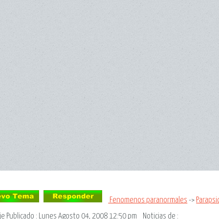
Fenomenos paranormales
->
Parapsi
je
Publicado : Lunes Agosto 04, 2008 12:50 pm
Noticias de
: