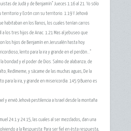
quistas de Judá y de Benjamín" Jueces 1:16 al 21. Yo sólo
territorio y Ecrón con su territorio. 1:19 Y Jehová
e habitaban en los llanos, los cuales tenían carros
lí a los tres hijos de Anac. 1:21 Mas al jebuseo que
con los hijos de Benjamín en Jerusalén hasta hoy.
ordioso, lento para la ira y grande en el perdón..."
r la bondad y el poder de Dios. Salmo de alabanza; de
 alto; Redímeme, y sácame de las muchas aguas, De la
 para la ira, y grande en misericordia. 145:9 Bueno es
ael y envió Jehová pestilencia a Israel desde la montaña
muel 24:1 y 24:15, las cuales al ser mezclados, dan una
lviendo a la Respuesta: Para ser fiel en ésta respuesta,