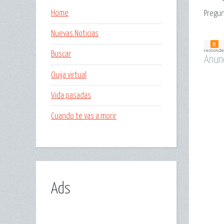
Home
Pregun
Nuevas Noticias
Buscar
Anun
Ouija virtual
Vida pasadas
Cuando te vas a morir
Ads