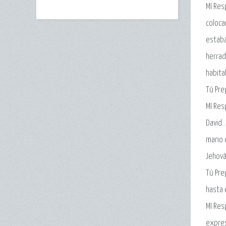
Mí Res
coloca
estaba
herrad
habita
Tú Pre
Mí Res
David.
mano d
Jehová
Tú Pre
hasta 
Mí Res
expres