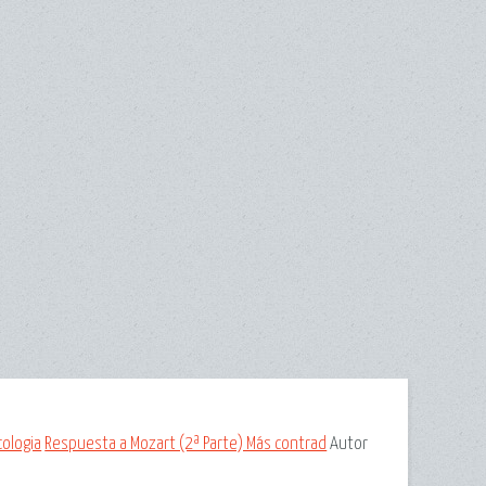
cologia
Respuesta a Mozart (2ª Parte) Más contrad
Autor