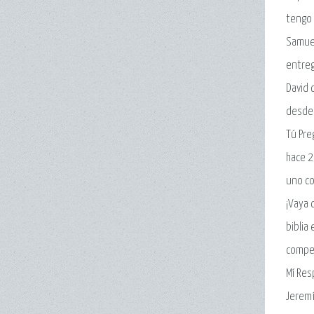
tengo 
Samuel
entreg
David 
desde 
Tú Pre
hace 2
uno co
¡Vaya 
biblia
compen
Mí Res
Jeremí