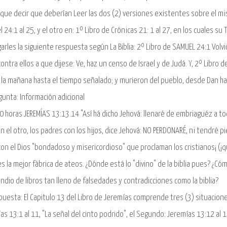
que decir que deberían Leer las dos (2) versiones existentes sobre el mi
 24:1 al 25, y el otro en: 1º Libro de Crónicas 21: 1 al 27, en los cuales su 
arles la siguiente respuesta según La Biblia: 2º Libro de SAMUEL 24:1 Volvió
contra ellos a que dijese: Ve, haz un censo de Israel y de Judá. Y, 2º Libro
la mañana hasta el tiempo señalado; y murieron del pueblo, desde Dan h
gunta: Información adicional
0 horas JEREMÍAS 13:13.14 "Así há dicho Jehová: llenaré de embriaguéz a t
n el otro, los padres con los hijos, dice Jehová: NO PERDONARÉ, ni tendré p
con el Dios "bondadoso y misericordioso" que proclaman los cristianos¡ (¡qué
 es la mejor fábrica de ateos. ¿Dónde está lo "divino" de la biblia pues? ¿Có
dio de libros tan lleno de falsedades y contradicciones como la biblia?
puesta: El Capitulo 13 del Libro de Jeremías comprende tres (3) situacion
as 13:1 al 11, "La señal del cinto podrido", el Segundo: Jeremías 13:12 al 14,