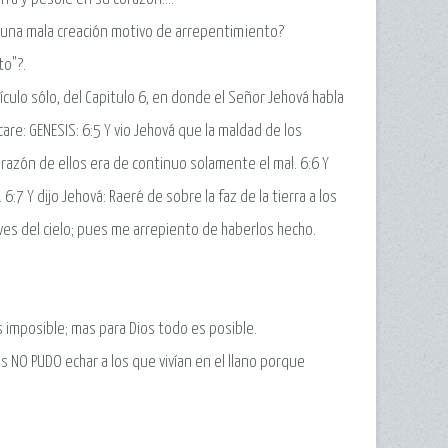
a una mala creación motivo de arrepentimiento?
to"?.
culo sólo, del Capitulo 6, en donde el Señor Jehová habla
are: GENESIS: 6:5 Y vio Jehová que la maldad de los
razón de ellos era de continuo solamente el mal. 6:6 Y
6:7 Y dijo Jehová: Raeré de sobre la faz de la tierra a los
aves del cielo; pues me arrepiento de haberlos hecho.
s imposible; mas para Dios todo es posible.
s NO PUDO echar a los que vivían en el llano porque