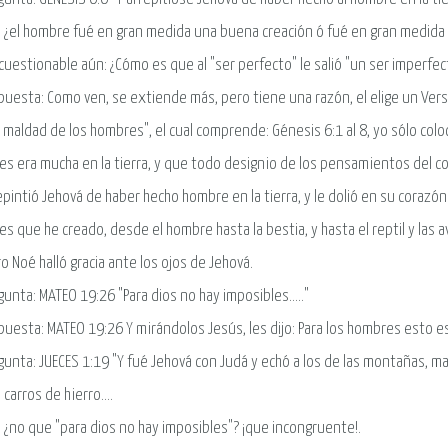
n, ¿el hombre fué en gran medida una buena creación ó fué en gran medid
cuestionable aún: ¿Cómo es que al "ser perfecto" le salió "un ser imperfec
puesta: Como ven, se extiende más, pero tiene una razón, el elige un Versí
a maldad de los hombres", el cual comprende: Génesis 6:1 al 8, yo sólo coloc
s era mucha en la tierra, y que todo designio de los pensamientos del co
epintió Jehová de haber hecho hombre en la tierra, y le dolió en su corazón. 
s que he creado, desde el hombre hasta la bestia, y hasta el reptil y las 
ro Noé halló gracia ante los ojos de Jehová.
gunta: MATEO 19:26 "Para dios no hay imposibles....."
puesta: MATEO 19:26 Y mirándolos Jesús, les dijo: Para los hombres esto e
gunta: JUECES 1:19 "Y fué Jehová con Judá y echó a los de las montañas, ma
carros de hierro....
n, ¿no que "para dios no hay imposibles"? ¡que incongruente!.