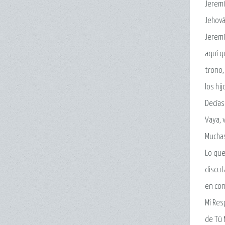
Jeremí
Jehová
Jeremí
aquí q
trono,
los hi
Decías
Vaya, 
Muchas
Lo que
discut
en con
Mí Res
de Tú 