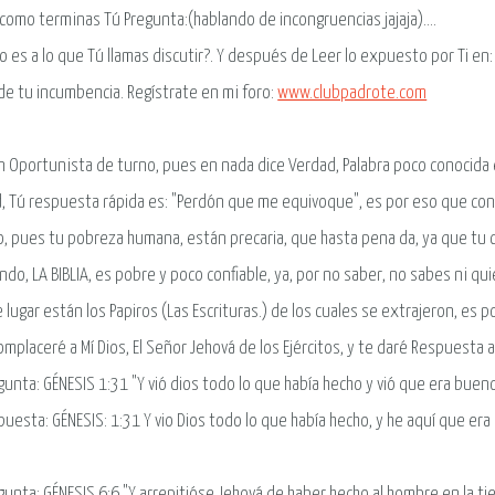
 como terminas Tú Pregunta:(hablando de incongruencias jajaja)....
o es a lo que Tú llamas discutir?. Y después de Leer lo expuesto por Ti e
de tu incumbencia. Regístrate en mi foro:
www.clubpadrote.com
n Oportunista de turno, pues en nada dice Verdad, Palabra poco conocida e
, Tú respuesta rápida es: "Perdón que me equivoque", es por eso que con
o, pues tu pobreza humana, están precaria, que hasta pena da, ya que tu c
ndo, LA BIBLIA, es pobre y poco confiable, ya, por no saber, no sabes ni qui
 lugar están los Papiros (Las Escrituras.) de los cuales se extrajeron, es 
omplaceré a Mí Dios, El Señor Jehová de los Ejércitos, y te daré Respuesta 
gunta: GÉNESIS 1:31 "Y vió dios todo lo que había hecho y vió que era bueno
puesta: GÉNESIS: 1:31 Y vio Dios todo lo que había hecho, y he aquí que era
.
gunta: GÉNESIS 6:6 "Y arrepitióse Jehová de haber hecho al hombre en la tie