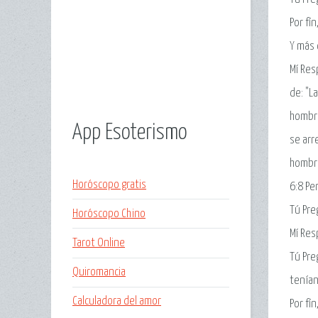
Por fí
Y más 
Mí Res
de: "L
hombre
App Esoterismo
se arr
hombre
Horóscopo gratis
6:8 Pe
Tú Pre
Horóscopo Chino
Mí Res
Tarot Online
Tú Pre
Quiromancia
tenían 
Calculadora del amor
Por fí