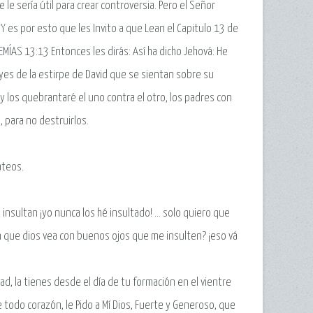
le sería útil para crear controversia. Pero el Señor
 Y es por esto que les Invito a que Lean el Capitulo 13 de
EMÍAS 13:13 Entonces les dirás: Así ha dicho Jehová: He
eyes de la estirpe de David que se sientan sobre su
y los quebrantaré el uno contra el otro, los padres con
, para no destruirlos.
ateos.
sultan ¡yo nunca los hé insultado! ... solo quiero que
 que dios vea con buenos ojos que me insulten? ¡eso vá
d, la tienes desde el día de tu formación en el vientre
e todo corazón, le Pido a Mí Dios, Fuerte y Generoso, que