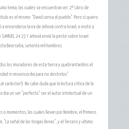
smo tema, las cuales se encuentran en: 2º Libro de
Titulo es el mismo: "David censa al pueblo". Pero sí quiero
 a encenderse la ira de Jehová contra Israel, e incitó a
 de SAMUEL 24:15 Y Jehová envió la peste sobre Israel
asta Beerseba, setenta mil hombres.
odos los moradores de esta tierra y quebrantarélos el
iedad ni misericordia para no destrirlos"
 carárcter!). No cabe duda que la lectura crítica de la
mo iba un ser "perfecto" ser el autor intelectual de un
es o momentos, las cuales llevan por Nombre, el Primero:
 "La señal de las tinajas llenas", y el Tercero y ultimo: