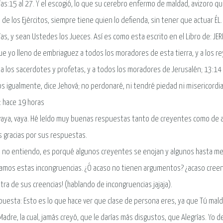
as:15 al 27. Y el escogió, lo que su cerebro enfermo de maldad, avizoro que 
 de los Ejércitos, siempre tiene quien lo defienda, sin tener que actuar ÉL.
as, y sean Ustedes los Jueces. Así es como esta escrito en el Libro de: JER
ue yo lleno de embriaguez a todos los moradores de esta tierra, y a los r
 a los sacerdotes y profetas, y a todos los moradores de Jerusalén; 13:14 
jos igualmente, dice Jehová; no perdonaré, ni tendré piedad ni misericordia
: hace 19 horas
vaya, vaya. Hé leído muy buenas respuestas tanto de creyentes como de 
 gracias por sus respuestas.
 no entiendo, es porqué algunos creyentes se enojan y algunos hasta me in
amos estas incongruencias. ¿Ó acaso no tienen argumentos? ¿acaso creen
tra de sus creencias! (hablando de incongruencias jajaja).
puesta: Esto es lo que hace ver que clase de persona eres, ya que Tú malda
Madre, la cual, jamás creyó, que le darías más disgustos, que Alegrías. Yo d