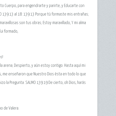
anto Cuerpo, para engendrarte y parirte, y Educarte con
MO 139:13 al 18: 139:13 Porque tú formaste mis entrañas;
aravillosas son tus obras; Estoy maravillado, Y mi alma
fui formado,
os!
la arena; Despierto, y aún estoy contigo. Hasta aquí mi
os, me enseñaron que Nuestro Dios ésta en todo lo que
izo la Pregunta: SALMO 139:19 De cierto, oh Dios, harás
no de Valera.