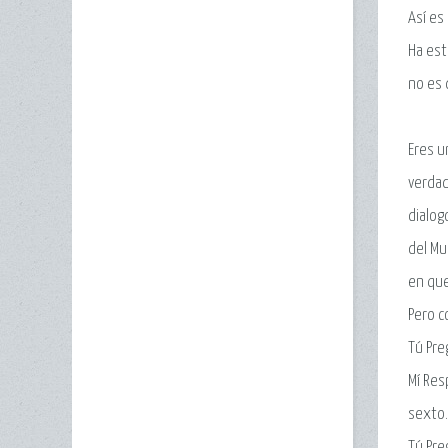
Así es
Ha est
no es 
Eres u
verdad
dialog
del Mu
en que
Pero c
Tú Pre
Mí Res
sexto
Tú Pre