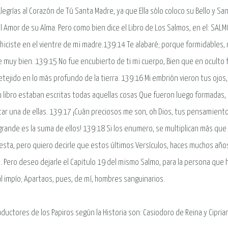
Alegrías al Corazón de Tú Santa Madre, ya que Ella sólo coloco su Bello y S
l Amor de su Alma. Pero como bien dice el Libro de Los Salmos, en el: SAL
hiciste en el vientre de mi madre.139:14 Te alabaré; porque formidables, m
e muy bien. 139:15 No fue encubierto de ti mi cuerpo, Bien que en oculto 
etejido en lo más profundo de la tierra. 139:16 Mi embrión vieron tus ojos,
u libro estaban escritas todas aquellas cosas Que fueron luego formadas,
ltar una de ellas. 139:17 ¡Cuán preciosos me son, oh Dios, tus pensamient
grande es la suma de ellos! 139:18 Si los enumero, se multiplican más que 
sta, pero quiero decirle que estos últimos Versículos, haces muchos añ
 Pero deseo dejarle el Capitulo 19 del mismo Salmo, para la persona que h
al impío; Apartaos, pues, de mí, hombres sanguinarios.
aductores de los Papiros según la Historia son: Casiodoro de Reina y Cipria