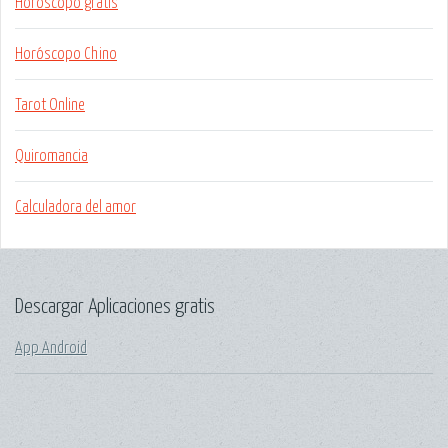
Horóscopo gratis
Horóscopo Chino
Tarot Online
Quiromancia
Calculadora del amor
Descargar Aplicaciones gratis
App Android