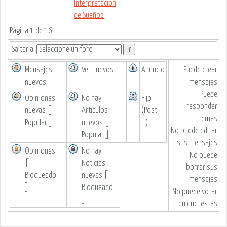
Interpretacion
de Sueños
Página
1
de
16
Saltar a:
Mensajes
Ver nuevos
Anuncio
Puede
crear
nuevos
mensajes
Puede
Opiniones
No hay
Fijo
responder
nuevas [
Articulos
(Post
temas
Popular ]
nuevos [
It)
No puede
editar
Popular ]
sus mensajes
Opiniones
No hay
No puede
[
Noticias
borrar sus
Bloqueado
nuevas [
mensajes
]
Bloqueado
No puede
votar
]
en encuestas