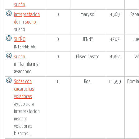
sueño
interpretacion
0
marysol
4569
Saba
de mi sueno
sueno
SUEÑO
0
JENNY
4707
Jue
INTERPRETAR
sueño
0
Eliseo Castro
4962
Sa
mi familia me
avandono
Soñar con
1
Rosi
11599
Domin
cucarachas
voladoras
ayuda para
interpretacion
insecto
voladores
blancos ..