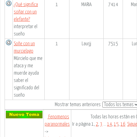
¿Qué significa
1
MARIA
7414
Mar
soñar con un
elefante?
interpretar el
sueño
Soñe con un
1
Laurjj
7515
Lu
murcielago
Múrcielo que me
ataca y me
muerde ayuda
saber el
significado del
sueño
Mostrar temas anteriores:
Fenomenos
Todas las horas están en
paranormales
Ir a página
1
,
2
,
3
...
14
,
15
,
16
Sigui
->