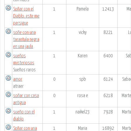
Soñar con el
1
Pamela
12413
Ma
Diablo. este me
persigue
soñe con una
1
vicky
8221
L
tarantula negra
en una jaula
sueños
1
Karen
6400
Sa
misteriosos
Sueños raros
amor
0
spb
6124
Saba
atraer
soñar con casa
0
rosa e
6218
Marte
antigua
sueño con el
1
naikel23
7928
Mart
diablo
Soñar con una
1
Maria
16892
Mart