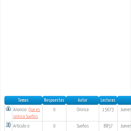
Temas
Respuestas
Autor
Lecturas
Anuncio:
Que es
0
Onirica
15673
Jueve
onírica Sueños
Articulo o
0
Sueños
8857
Jueve