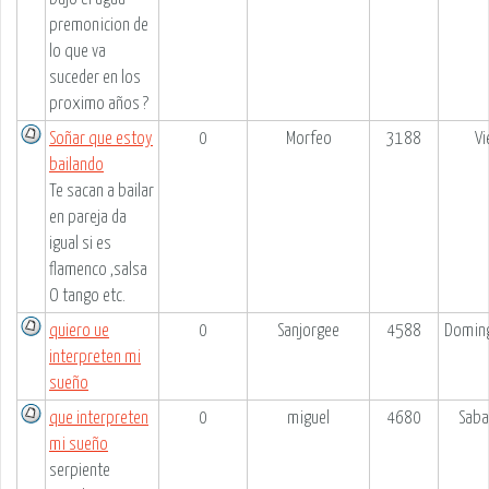
premonicion de
lo que va
suceder en los
proximo años ?
Soñar que estoy
0
Morfeo
3188
Vi
bailando
Te sacan a bailar
en pareja da
igual si es
flamenco ,salsa
O tango etc.
quiero ue
0
Sanjorgee
4588
Doming
interpreten mi
sueño
que interpreten
0
miguel
4680
Saba
mi sueño
serpiente