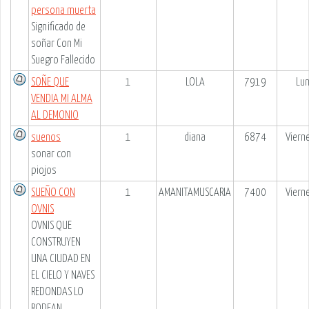
persona muerta
Significado de
soñar Con Mi
Suegro Fallecido
SOÑE QUE
1
LOLA
7919
Lun
VENDIA MI ALMA
AL DEMONIO
suenos
1
diana
6874
Viern
sonar con
piojos
SUEÑO CON
1
AMANITAMUSCARIA
7400
Viern
OVNIS
OVNIS QUE
CONSTRUYEN
UNA CIUDAD EN
EL CIELO Y NAVES
REDONDAS LO
RODEAN