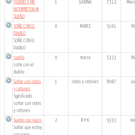
QUIERO Q ME
1
GABINA
7312
Mier
INTERPRETEN MI
SUEÑO
SOÑE CON EL
0
MARCE
5161
Ma
DIABLO
SOÑE CON EL
DIABLO
sueño
0
marce
5323
Ma
soñe con el
diablo
Soñar con ratas
1
ratas y ratones
8087
Ju
y ratones
Significado
soñar con ratas
y ratones
Sueño con nazis
2
R H K
9333
Vi
Soñar que estoy
con nazis