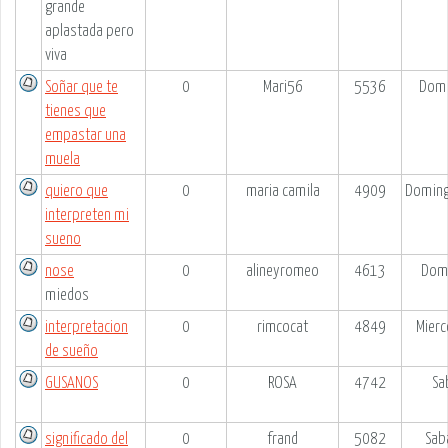
grande
aplastada pero
viva
Soñar que te
0
Mari56
5536
Domi
tienes que
empastar una
muela
quiero que
0
maria camila
4909
Doming
interpreten mi
sueno
nose
0
alineyromeo
4613
Domi
miedos
interpretacion
0
rimcocat
4849
Mierc
de sueño
GUSANOS
0
ROSA
4742
Sa
significado del
0
frand
5082
Sab