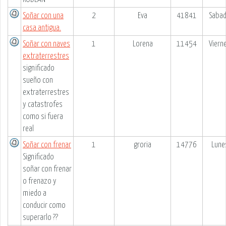
Soñar con una
2
Eva
41841
Sabad
casa antigua.
Soñar con naves
1
Lorena
11454
Viern
extraterrestres
significado
sueño con
extraterrestres
y catastrofes
como si fuera
real
Soñar con frenar
1
groria
14776
Lune
Significado
soñar con frenar
o frenazo y
miedo a
conducir como
superarlo ??