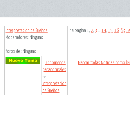
Interpretacion de Sueños
Ir a página
1
,
2
,
3
...
14
,
15
,
16
Sigui
Moderadores: Ninguno
foros de : Ninguno
Fenomenos
Marcar todas Noticias como le
paranormales
->
Interpretacion
de Sueños