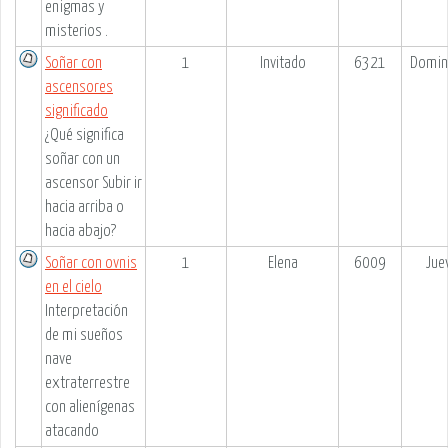
enigmas y
misterios .
Soñar con
1
Invitado
6321
Domin
ascensores
significado
¿Qué significa
soñar con un
ascensor Subir ir
hacia arriba o
hacia abajo?
Soñar con ovnis
1
Elena
6009
Jue
en el cielo
Interpretación
de mi sueños
nave
extraterrestre
con alienígenas
atacando