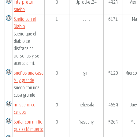
Interpretar
0
Jprocket24
4923
Vie
sueño
Sueño con el
1
Laila
6171
Ma
Diablo
Sueño que el
diablo se
disfrasa de
personas y se
acerca a mi.
sueños una casa
0
gim
5120
Mierco
Muy grande
sueño con una
casa grande
mi sueño con
0
hekeisda
4659
Jue
cerdos
Soñar con mi tío
0
Yasdany
5263
Mar
que está muerto