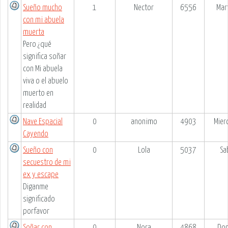
Sueño mucho
1
Nector
6556
Mar
con mi abuela
muerta
Pero ¿qué
significa soñar
con Mi abuela
viva o el abuelo
muerto en
realidad
Nave Espacial
0
anonimo
4903
Mier
Cayendo
Sueño con
0
Lola
5037
Sa
secuestro de mi
ex y escape
Diganme
significado
porfavor
Soñar con
0
Nora
4868
Dom