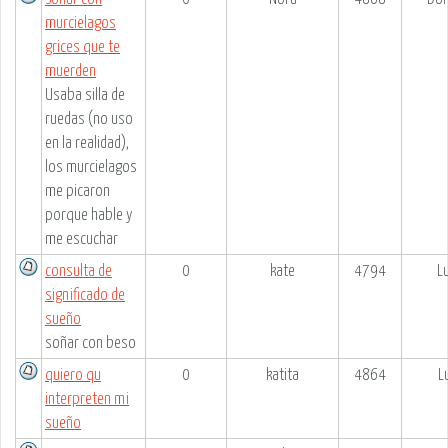
murcielagos
grices que te
muerden
Usaba silla de
ruedas (no uso
en la realidad),
los murcielagos
me picaron
porque hable y
me escuchar
consulta de
0
kate
4794
L
significado de
sueño
soñar con beso
quiero qu
0
katita
4864
L
interpreten mi
sueño