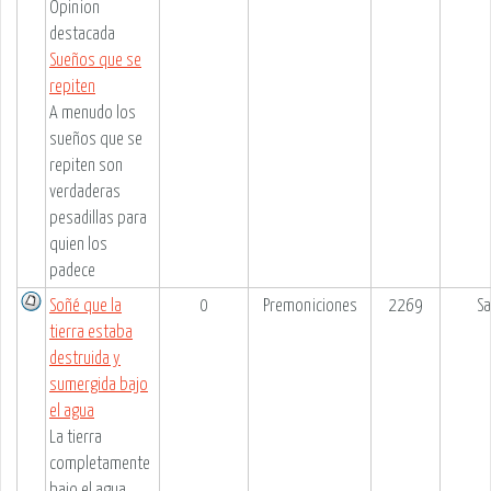
Opinion
destacada
Sueños que se
repiten
A menudo los
sueños que se
repiten son
verdaderas
pesadillas para
quien los
padece
Soñé que la
0
Premoniciones
2269
Sa
tierra estaba
destruida y
sumergida bajo
el agua
La tierra
completamente
bajo el agua