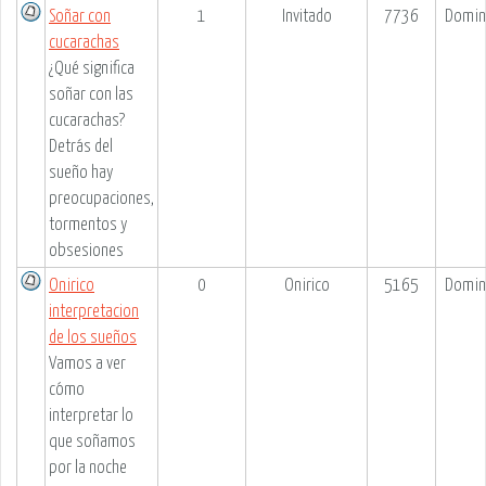
Soñar con
1
Invitado
7736
Domin
cucarachas
¿Qué significa
soñar con las
cucarachas?
Detrás del
sueño hay
preocupaciones,
tormentos y
obsesiones
Onirico
0
Onirico
5165
Domin
interpretacion
de los sueños
Vamos a ver
cómo
interpretar lo
que soñamos
por la noche